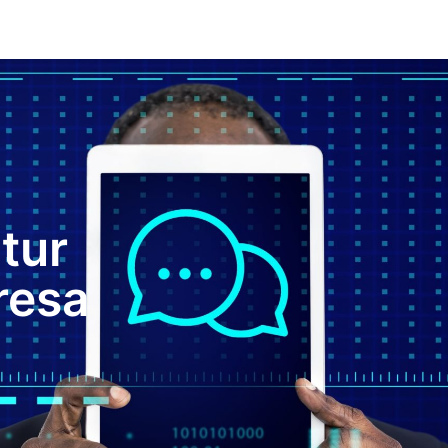
utur
resa