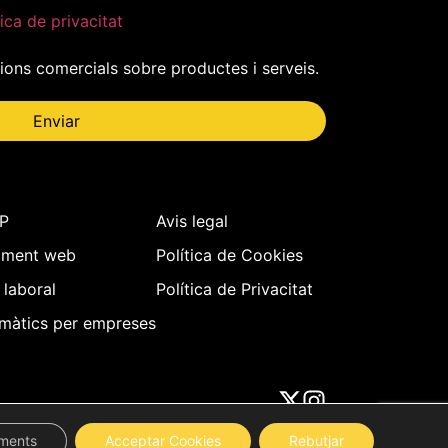
tica de privacitat
ons comercials sobre productes i serveis.
Enviar
IP
Avis legal
ament web
Política de Cookies
 laboral
Política de Privacitat
rmàtics per empreses
aments
Acceptar Cookies
Rebutjar