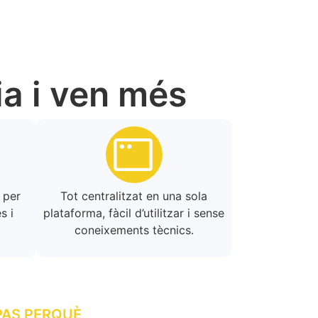
ia i ven més
 per
Tot centralitzat en una sola
s i
plataforma, fàcil d’utilitzar i sense
coneixements tècnics.
PAS PERQUÈ