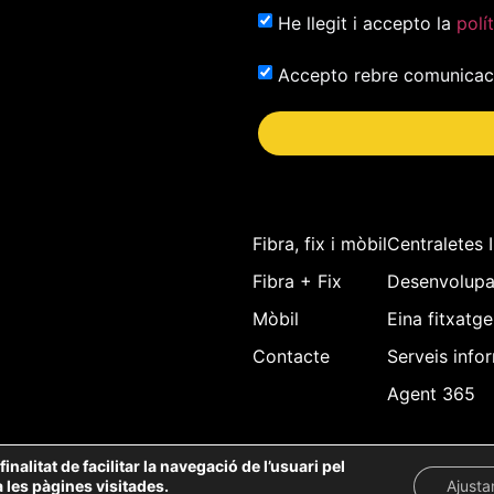
He llegit i accepto la
polí
Accepto rebre comunicaci
Fibra, fix i mòbil
Centraletes 
Fibra + Fix
Desenvolup
Mòbil
Eina fitxatge
Contacte
Serveis info
Agent 365
nalitat de facilitar la navegació de l’usuari pel
a les pàgines visitades.
Ajust