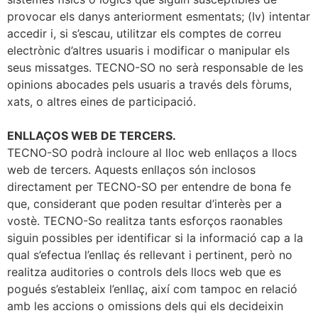
provocar els danys anteriorment esmentats; (Iv) intentar
accedir i, si s’escau, utilitzar els comptes de correu
electrònic d’altres usuaris i modificar o manipular els
seus missatges. TECNO-SO no serà responsable de les
opinions abocades pels usuaris a través dels fòrums,
xats, o altres eines de participació.
ENLLAÇOS WEB DE TERCERS.
TECNO-SO podrà incloure al lloc web enllaços a llocs
web de tercers. Aquests enllaços són inclosos
directament per TECNO-SO per entendre de bona fe
que, considerant que poden resultar d’interès per a
vostè. TECNO-So realitza tants esforços raonables
siguin possibles per identificar si la informació cap a la
qual s’efectua l’enllaç és rellevant i pertinent, però no
realitza auditories o controls dels llocs web que es
pogués s’estableix l’enllaç, així com tampoc en relació
amb les accions o omissions dels qui els decideixin