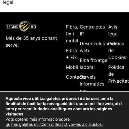
legal.
Fibra,
Centraletes
Avis
fix i
IP
legal
Més de 35 anys donant
mòbil
Desenvolupament
Política
servei
Fibra
web
de
+ Fix
Cookies
Eina fitxatge
Mòbil
laboral
Política
de
Contacte
Serveis
Privacita
informàtics
per
empreses
Aquesta web utilitza galetes pròpies i de tercers amb la
finalitat de facilitar la navegació de l’usuari pel lloc web, així
Agent 365
com per recollir dades analítiques com ara les pàgines
visitades.
Tecno-So, 2025
Pots obtenir més informació sobre
quines galetes utilitzem o desactivar-les als ajustos
.