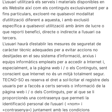
L’usuari utilitzarà els serveis i materials disponibles en
els Website així com els continguts exclusivament per a
fins particulars, excloent-ne qualsevol modalitat
d’utilització diferent a aquesta, i amb exclusió
específica a qualsevol utilització amb ànim de lucre o
que reporti benefici, directe o indirecte a l’usuari oa
tercers.
L’usuari haurà d’establir les mesures de seguretat de
caràcter tècnic adequades per a evitar accions no
desitjades en el seu sistema d’informació, arxius i
equips informàtics empleats per a accedir a Internet i,
especialment, a la pàgina web i / o els Continguts, sent
conscient que Internet no és un mitjà totalment segur.
TECNO-SO es reserva el dret a sol·licitar el registre dels
usuaris per a l’accés a certs serveis o informació de la
pàgina web i / o dels Continguts, per al que se li
proporcionés una contrasenya que permeti la
identificació personal de l’usuari ( «nom» i
«contrasenya») juntament amb les condicions