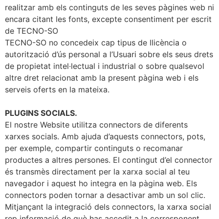
realitzar amb els continguts de les seves pàgines web ni
encara citant les fonts, excepte consentiment per escrit
de TECNO-SO
TECNO-SO no concedeix cap tipus de llicència o
autorització d’ús personal a l’Usuari sobre els seus drets
de propietat intel·lectual i industrial o sobre qualsevol
altre dret relacionat amb la present pàgina web i els
serveis oferts en la mateixa.
PLUGINS SOCIALS.
El nostre Website utilitza connectors de diferents
xarxes socials. Amb ajuda d’aquests connectors, pots,
per exemple, compartir continguts o recomanar
productes a altres persones. El contingut d’el connector
és transmès directament per la xarxa social al teu
navegador i aquest ho integra en la pàgina web. Els
connectors poden tornar a desactivar amb un sol clic.
Mitjançant la integració dels connectors, la xarxa social
rep informació de què has accedit a la corresponent