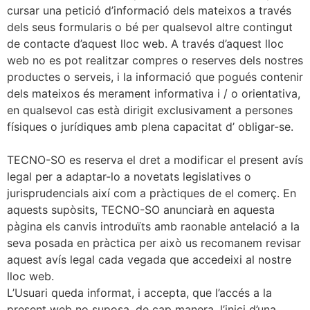
cursar una petició d’informació dels mateixos a través
dels seus formularis o bé per qualsevol altre contingut
de contacte d’aquest lloc web. A través d’aquest lloc
web no es pot realitzar compres o reserves dels nostres
productes o serveis, i la informació que pogués contenir
dels mateixos és merament informativa i / o orientativa,
en qualsevol cas està dirigit exclusivament a persones
físiques o jurídiques amb plena capacitat d’ obligar-se.
TECNO-SO es reserva el dret a modificar el present avís
legal per a adaptar-lo a novetats legislatives o
jurisprudencials així com a pràctiques de el comerç. En
aquests supòsits, TECNO-SO anunciarà en aquesta
pàgina els canvis introduïts amb raonable antelació a la
seva posada en pràctica per això us recomanem revisar
aquest avís legal cada vegada que accedeixi al nostre
lloc web.
L’Usuari queda informat, i accepta, que l’accés a la
present web no suposa, de cap manera, l’inici d’una