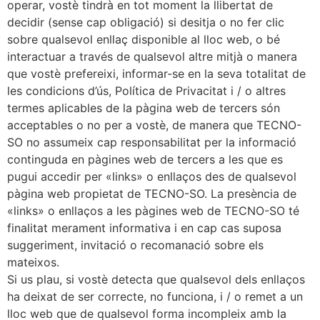
operar, vostè tindrà en tot moment la llibertat de
decidir (sense cap obligació) si desitja o no fer clic
sobre qualsevol enllaç disponible al lloc web, o bé
interactuar a través de qualsevol altre mitjà o manera
que vostè prefereixi, informar-se en la seva totalitat de
les condicions d’ús, Política de Privacitat i / o altres
termes aplicables de la pàgina web de tercers són
acceptables o no per a vostè, de manera que TECNO-
SO no assumeix cap responsabilitat per la informació
continguda en pàgines web de tercers a les que es
pugui accedir per «links» o enllaços des de qualsevol
pàgina web propietat de TECNO-SO. La presència de
«links» o enllaços a les pàgines web de TECNO-SO té
finalitat merament informativa i en cap cas suposa
suggeriment, invitació o recomanació sobre els
mateixos.
Si us plau, si vostè detecta que qualsevol dels enllaços
ha deixat de ser correcte, no funciona, i / o remet a un
lloc web que de qualsevol forma incompleix amb la