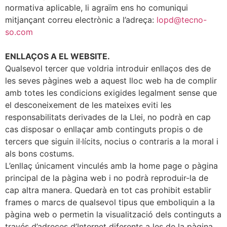
normativa aplicable, li agraïm ens ho comuniqui
mitjançant correu electrònic a l’adreça:
lopd@tecno-
so.com
ENLLAÇOS A EL WEBSITE.
Qualsevol tercer que voldria introduir enllaços des de
les seves pàgines web a aquest lloc web ha de complir
amb totes les condicions exigides legalment sense que
el desconeixement de les mateixes eviti les
responsabilitats derivades de la Llei, no podrà en cap
cas disposar o enllaçar amb continguts propis o de
tercers que siguin il·lícits, nocius o contraris a la moral i
als bons costums.
L’enllaç únicament vinculés amb la home page o pàgina
principal de la pàgina web i no podrà reproduir-la de
cap altra manera. Quedarà en tot cas prohibit establir
frames o marcs de qualsevol tipus que emboliquin a la
pàgina web o permetin la visualització dels continguts a
través d’adreces d’Internet diferents a les de la pàgina