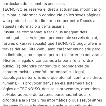
particulars de esmentats accessos.
TECNO-SO es reserva el dret a actualitzar, modificar o
eliminar la informació continguda en les seves pàgines
web podent fins i tot limitar o no permetre l’accés a
aquesta informació a certs usuaris.
L’usuari es compromet a fer un ús adequat dels
continguts i serveis (com per exemple serveis de xat,
fòrums o xarxes socials) que TECNO-SO pugui oferir a
través del seu Site Web i amb caràcter enunciatiu però
no limitatiu, a no emprar- per a (i) incórrer en activitats
il·lícites, il·legals o contràries a la bona fe ia l’ordre
públic; (Ii) difondre continguts o propaganda de
caràcter racista, xenòfob, pornogràfic-il·legal,
d’apologia de terrorisme o que atempti contra els drets
humans; (Iii) provocar danys en els sistemes físics i
lògics de TECNO-SO, dels seus proveïdors, operadors,
col·laboradors o de terceres persones, introduir o
difondre a la xarxa virus informàtics o qualssevol altres
sistemes físics o lògics que siguin susceptibles de