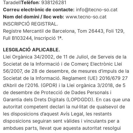
Taradell
Telèfon
: 938126281
Correu electrònic de contacte:
info@tecno-so.cat
Nom del domini / lloc web:
www.tecno-so.cat
INSCRIPCIÓ REGISTRAL.
Registre Mercantil de Barcelona, ​​Tom 26443, Foli 129,
Full B103244, Inscripció 1ª.
LESGILACIÓ APLICABLE.
Llei Orgànica 34/2002, de 11 de Juliol, de Serveis de la
Societat de la Informació i de Comerç Electrònic Llei
56/2007, de 28 de desembre, de mesures d’impuls de la
Societat de la Informació. Reglament (UE) 2016/679 27
d’Abril de l’2016. (GPDR) i la Llei orgànica 3/2018, de 5
de desembre de Protecció de Dades Personals i
Garantia dels Drets Digitals (LOPDGDD). En cas que una
autoritat competent declari la nul·litat de qualsevol de
les disposicions d’aquest Avís Legal, les restants
disposicions seguiran sent vàlides i vinculants per a
ambdues parts, llevat que aquesta autoritat resolgui